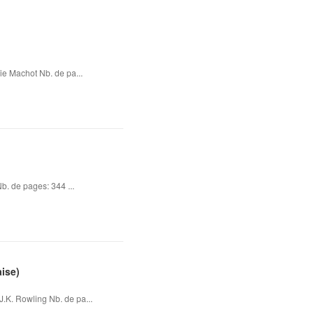
hie Machot Nb. de pa...
b. de pages: 344 ...
ise)
J.K. Rowling Nb. de pa...