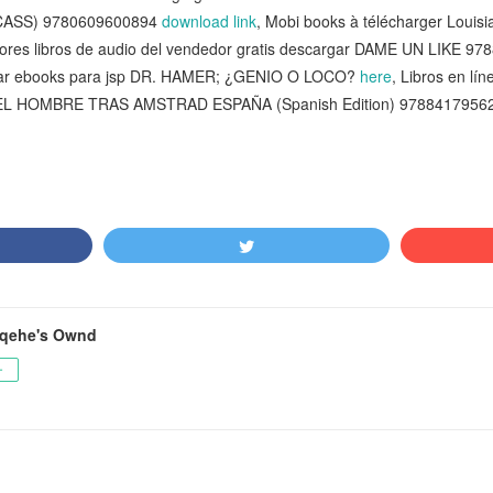
CASS) 9780609600894
download link
, Mobi books à télécharger Louisi
jores libros de audio del vendedor gratis descargar DAME UN LIKE 9
gar ebooks para jsp DR. HAMER; ¿GENIO O LOCO?
here
, Libros en lí
 HOMBRE TRAS AMSTRAD ESPAÑA (Spanish Edition) 9788417956
qehe's Ownd
ー