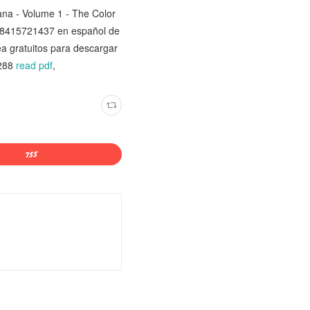
ana - Volume 1 - The Color
788415721437 en español de
nea gratuitos para descargar
288
read pdf
,