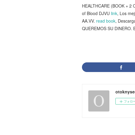
HEALTHCARE (BOOK + 2 
of Blood DJVU
link
, Los me
AA.VV.
read book
, Descar
QUEREMOS SU DINERO. EL
otoknyse
フォロ